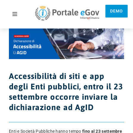
Skip
to
DEMO
content
Toggle
Navigation
View
Larger
Home
Image
Caratteristiche
Accessibilità di siti e app
Soluzioni PNRR
degli Enti pubblici, entro il 23
settembre occorre inviare la
Servizi
dichiarazione ad AgID
Normativa
Enti e Società Pubbliche hanno tempo
fino al 23 settembre