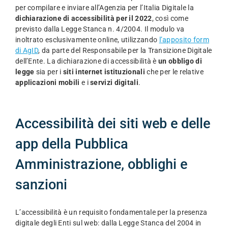
Clienti
per compilare e inviare all’Agenzia per l’Italia Digitale la
dichiarazione di accessibilità per il 2022
, così come
previsto dalla Legge Stanca n. 4/2004. Il modulo va
inoltrato esclusivamente online, utilizzando
l’apposito form
FAQ
di AgID
, da parte del Responsabile per la Transizione Digitale
dell’Ente. La dichiarazione di accessibilità è
un obbligo di
legge
sia per i
siti internet istituzionali
che per le relative
Richiedi una DEMO
applicazioni mobili
e i
servizi digitali
.
Notizie
Accessibilità dei siti web e delle
app della Pubblica
Chi siamo
Amministrazione, obblighi e
Contatti
sanzioni
L’accessibilità è un requisito fondamentale per la presenza
digitale degli Enti sul web: dalla Legge Stanca del 2004 in