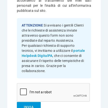
acconsento al trattamento dei miei dati
di
personali per le finalità di cui all'informativa
lasciare
pubblicata sul sito.
vuoto
questo
campo.
ATTENZIONE
Si avvisano i gentili Clienti
che le richieste di assistenza inviate
attraverso questo form non sono
presidiate dal reparto Assistenza.
Per qualsiasi richiesta di supporto
tecnico, vi invitiamo a utilizzare il
portale
Helpdesk DigitalPA
, che ci consente di
assicurare il rispetto delle tempistiche di
presa in carico. Grazie per la
collaborazione.