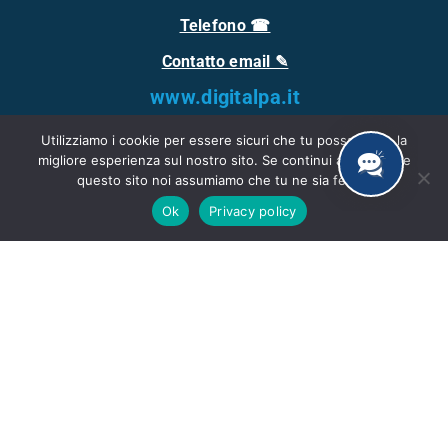
Telefono ☎
Contatto email ✎
www.digitalpa.it
Utilizziamo i cookie per essere sicuri che tu possa avere la
migliore esperienza sul nostro sito. Se continui ad utilizzare
questo sito noi assumiamo che tu ne sia felice.
Ok
Privacy policy
Software certificato da
Ideato e sviluppato da 6 Agosto 2026DigitalPA S.r.l. | Tutti i
diritti riservati © 2025 | P.I. 03553050927