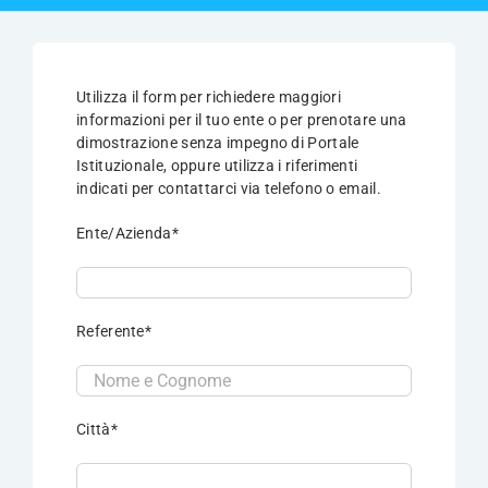
Clienti
FAQ
Utilizza il form per richiedere maggiori
informazioni per il tuo ente o per prenotare una
dimostrazione senza impegno di Portale
Richiedi una DEMO
Istituzionale, oppure utilizza i riferimenti
indicati per contattarci via telefono o email.
Notizie
Ente/Azienda*
Chi siamo
Referente*
Contatti
Città*